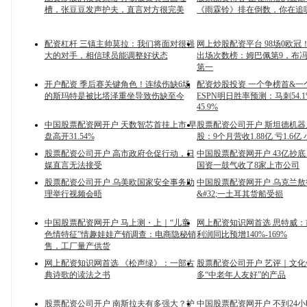
槽，张豆豆发声护夫，直言对方很完美
《雨霖铃》排在倒数，你在追
配资杠杆 三镇主帅莫拉：我们将面对很强
网上炒股配资平台 98场0欧冠
大的对手，相信球员能调整好状态
出场次数榜：姆巴佩第9，布冯
第一
开户配资 季后赛关键角色！连续伤缺6场
配资炒股投资 一个争榜首&一
的斯玛特是被比塔泽重坐导致伤缺至今
ESPN明日胜率预测：马刺54.1
45.9%
中国股票配资网开户 天数智芯首挂上市 早
股票配资公司开户 斯坦德机
盘高开31.54%
股：9个月营收1.88亿 亏1.6
股票配资公司开户 高市政府仓促行动，日
中国股票配资网开户 43亿抄
媒直言无法接受
国资一鼓气收了8家上市公司
股票配资公司开户 乌美欧国家安全事务助
中国股票配资网开户 乌克兰
理举行视频会晤
&#32;一土耳其货船受损
中国股票配资网开户 马上测・上｜“儿童
网上配资知识网首选 思特威
色情特征”情趣娃娃产销调查：电商隐秘销
利润同比预增140%-169%
售，工厂量产供货
网上配资知识网首选 《松声绿》：一部古
股票配资公司开户 艺评｜文
典诗歌的读法之书
多“中老年人友好”的产品
股票配资公司开户 南斯拉夫有多强大？护
中国股票配资网开户 不到24