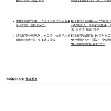
翻译_学术_表述_评审
掉孩子的快乐吗？_家长_习题
中国股票配资网开户 非洲国家加快农业数
网上配资知识网首选 “大胃袋
字化转型（国际视点）
命取悦富人，给后代谋生路，
哀_白景琦_饭菜_孙子
股票配资公司开户 山东工行：金融活水涌
网上配资知识网首选 贵州省
向深蓝 积极助力海洋强省建设
银行贵阳分行共同举办“金融活
银企协同促发展”签约仪式
查看网站首页:
熊猫配资