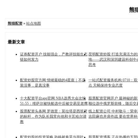
熊猫
熊猫配资
»
站点地图
最新文章
证券配资开户 技能强企，产教评技能生态
昆明配资炒股 打造充满活力
链如何发力
地——武汉和深圳建设科创中
思考
配资炒股官方网 情绪最稳的4星座｜不是
一站式配资服务机构 0710：
装没事，是真没事
点 天蝎保持专业态度
十大配资平台app官网 NBA选秀大会次轮
股票配资官网开户 最神秘的新
51-55：维萨尔被快船选中后被交易至老鹰
顺位选中俄罗斯前锋，随后交
股票配资头条网 罗德里：莫拉塔是西班牙
线上配资公司 中村敬斗：荣
的标杆，作为队长我常向他和卡瓦哈尔请
吉田麻也并肩作战 要在世界
教
配资炒股的投资策略 孙杨被秦昊当面吐
股票配资博客 正在热播的五