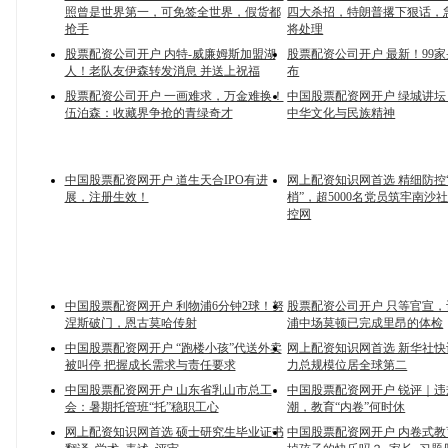
照曾是世界第一，可免签全世界，假货都
四大杀招，特朗普撂下狠话，
抢手
将处理
股票配资公司开户 内特-威廉姆斯加盟湖
股票配资公司开户 最新！99
人！老队友伊森转发消息 并送上祝福
布
股票配资公司开户 一画难求，万金难换！
中国股票配资网开户 绿城讲坛 
伍泊森：收藏界争抢的青绿奇才
中华文化与民族精神
中国股票配资网开户 道生天合IPO有进
网上配资知识网首选 精细防控
展，注册生效！
梢”，超5000名党员筑牢南沙社
控网
中国股票配资网开户 利物浦6分钟2球！努
股票配资公司开户 只等官宣
涅斯破门，恩古莫哈传射
浦中场莫顿已完成里昂的体检
中国股票配资网开户 “跑楼小孩”代送外卖
网上配资知识网首选 新华社
被叫停 把握成长需求与责任要求
力总规模位居全球第二
中国股票配资网开户 山东省乳山市总工
中国股票配资网开户 锐评｜
会：暑期托管班“托”稳职工心
潮，教育“内卷”何时休
网上配资知识网首选 硕士研究生毕业证书
中国股票配资网开户 内卷式