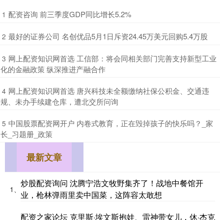
​配资咨询 前三季度GDP同比增长5.2%
1
​最好的证券公司 名创优品5月1日斥资24.45万美元回购5.4万股
2
​网上配资知识网首选 工信部：将会同相关部门完善支持新型工业
3
化的金融政策 纵深推进产融合作
​网上配资知识网首选 唐兴科技未全额缴纳社保公积金、交通违
4
规、未办手续建仓库，遭北交所问询
​中国股票配资网开户 内卷式教育，正在毁掉孩子的快乐吗？_家
5
长_习题册_政策
最新文章
炒股配资询问 沈腾宁浩文牧野集齐了！战地中餐馆开
1、
业，枪林弹雨里卖中国菜，这阵容太敢想
配资之家论坛 克里斯·埃文斯抱娃、雷神带女儿，休·杰克