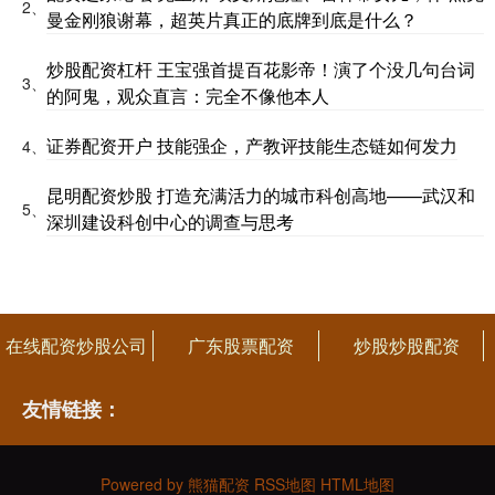
2、
曼金刚狼谢幕，超英片真正的底牌到底是什么？
炒股配资杠杆 王宝强首提百花影帝！演了个没几句台词
3、
的阿鬼，观众直言：完全不像他本人
证券配资开户 技能强企，产教评技能生态链如何发力
4、
昆明配资炒股 打造充满活力的城市科创高地——武汉和
5、
深圳建设科创中心的调查与思考
在线配资炒股公司
广东股票配资
炒股炒股配资
友情链接：
Powered by
熊猫配资
RSS地图
HTML地图